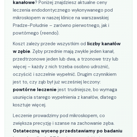
kanałowe
? Poniżej znajdziesz aktualne ceny
Zespół
leczenia endodontycznego wykonywanego pod
mikroskopem w naszej klinice na warszawskiej
Cennik
Pradze-Południe – zarówno pierwotnego, jak i
Stomatologia
powtórnego (reendo).
Koszt zależy przede wszystkim od
liczby kanałów
Profilaktyka
w zębie
. Zęby przednie mają zwykle jeden kanał,
przedtrzonowe jeden lub dwa, a trzonowe trzy lub
Stomatologia zachowawcza
więcej – każdy z nich trzeba osobno udrożnić,
oczyścić i szczelnie wypełnić. Drugim czynnikiem
Leczenie endodontyczne pod mikroskopem
jest to, czy ząb był już wcześniej leczony:
powtórne leczenie
jest trudniejsze, bo wymaga
Stomatologia dziecięca
usunięcia starego wypełnienia z kanałów, dlatego
kosztuje więcej.
Protetyka
Leczenie prowadzimy pod mikroskopem, co
Protezy na implantach
zwiększa precyzję i szanse na zachowanie zęba.
Ostateczną wycenę przedstawiamy po badaniu
Chirurgia