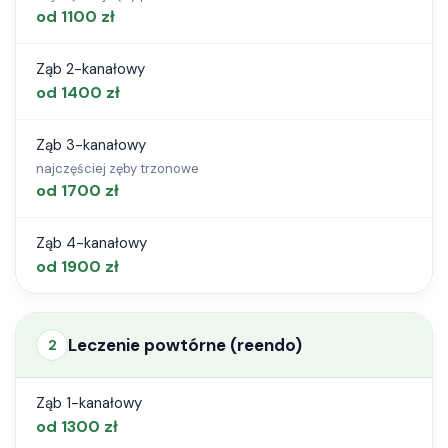
od 1100 zł
Diabetolog
Ząb 2-kanałowy
Chirurg
od 1400 zł
Zabiegi wybielające
Ząb 3-kanałowy
MediPay
najczęściej zęby trzonowe
od 1700 zł
Umów wizytę
Ząb 4-kanałowy
Kontakt
od 1900 zł
Leczenie powtórne (reendo)
2
Ząb 1-kanałowy
od 1300 zł