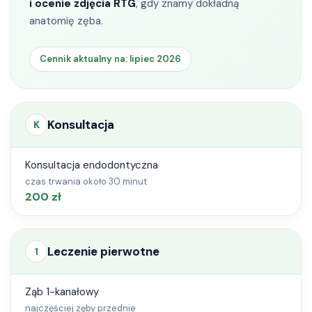
i ocenie zdjęcia RTG
, gdy znamy dokładną
anatomię zęba.
Implantologia
Cennik aktualny na: lipiec 2026
Ortodoncja
Diagnostyka stomatologiczna
Konsultacja
K
Periodontologia
Konsultacja endodontyczna
Biżuteria nazębna
czas trwania około 30 minut
200 zł
Lekarze specjaliści
Kardiolog
Leczenie pierwotne
1
Ortopeda
Ząb 1-kanałowy
Internista
najczęściej zęby przednie