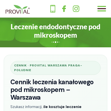
O nas
Leczenie endodontyczne pod
Stomatologia
mikroskopem
Specjalizacje
Kardiolog
Ortopeda
CENNIK · PROVITAL WARSZAWA PRAGA-
POŁUDNIE
Internista
Cennik leczenia kanałowego
Diabetolog
pod mikroskopem –
Chirurg
Warszawa
Invisalign
Szukasz informacji,
ile kosztuje leczenie